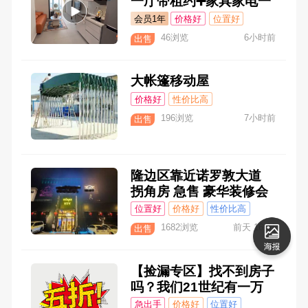
一厅带租约➕家具家电一
起打包
会员1年
价格好
位置好
性价比高
46浏览
6小时前
出售
大帐篷移动屋
价格好
性价比高
196浏览
7小时前
出售
隆边区靠近诺罗敦大道
拐角房 急售 豪华装修会
所-酒店 之前850万现在6
位置好
价格好
性价比高
20万 占地面积908平 小
急出手
1682浏览
前天 16:31
出售
飞机🆔：@L1988888
【捡漏专区】找不到房子
吗？我们21世纪有一万
条房源，一站看齐，省时
急出手
价格好
位置好