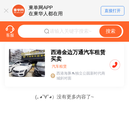
柬单网APP
直接打开
在柬华人都在用
搜索
客服
西港金边万通汽车租赁
买卖
汽车租赁
西港海豚🐬独立公园新时代商
城斜对面
(｡◕ˇ∀ˇ◕）没有更多内容了~