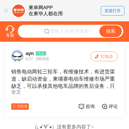
柬单网APP
直接打开
在柬华人都在用
搜索
客服
ayn
个人
打电话
6-27
286浏览
销售电动两轮三轮车，有维修技术，有进货渠
道，缺启动资金，柬埔寨电动车维修市场严重
缺乏，可以承接其他电车品牌的售后业务，只
全文
要开始，就不会缺少生意。
咨询
评论
找投资
(｡◕ˇ∀ˇ◕）没有更多内容了~