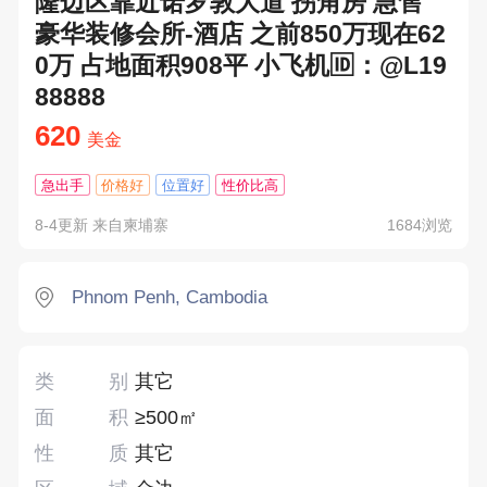
隆边区靠近诺罗敦大道 拐角房 急售
豪华装修会所-酒店 之前850万现在62
0万 占地面积908平 小飞机🆔：@L19
88888
620
美金
急出手
价格好
位置好
性价比高
8-4更新 来自柬埔寨
1684浏览
Phnom Penh, Cambodia
类别
其它
面积
≥500㎡
性质
其它