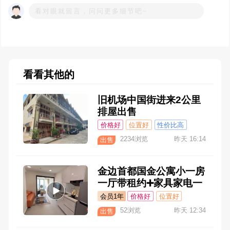
看看其他的
旧机场中国街进来2公里
排屋出售
价格好
位置好
性价比高
2234浏览
昨天 16:14
出售
金边首都国金公寓小一房
一厅带租约➕家具家电一
起打包
会员1年
价格好
位置好
性价比高
52浏览
昨天 12:34
出售