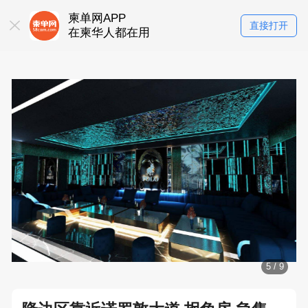
柬单网APP
直接打开
在柬华人都在用
5
/
9