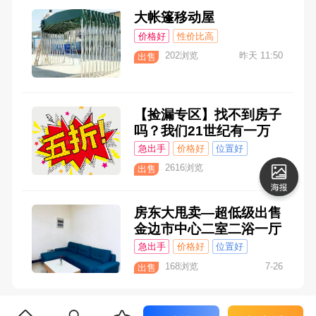
大帐篷移动屋
价格好
性价比高
202浏览
昨天 11:50
出售
【捡漏专区】找不到房子
吗？我们21世纪有一万
条房源，一站看齐，省时
急出手
价格好
位置好
省力更省心。
性价比高
2616浏览
7-31
出售
房东大甩卖—超低级出售
金边市中心二室二浴一厅
公寓
急出手
价格好
位置好
性价比高
168浏览
7-26
出售