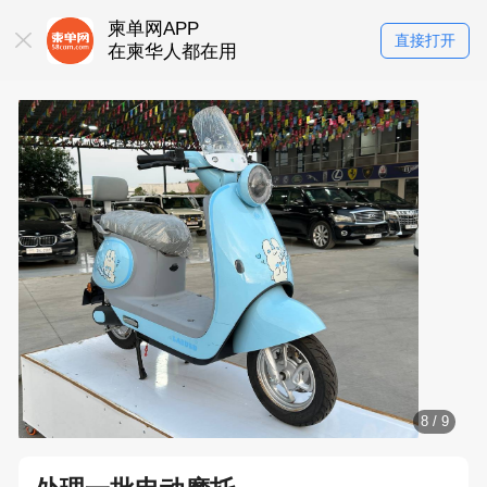
柬单网APP
直接打开
在柬华人都在用
8
/
9