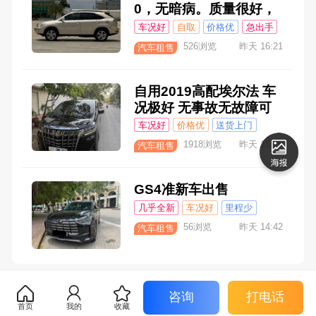
0，无暗病。质量很好，
V6发动机，非常保值。
车况好
自取
价格优
急出手
证件齐全，随时过户
526浏览
昨天 16:21
汽车租售
自用2019高配埃尔法 车
况极好 无事故无故障可
过户
车况好
价格优
送货上门
1918浏览
昨天 15:25
汽车租售
GS4准新车出售
几乎全新
车况好
里程少
价格优
56浏览
昨天 14:42
汽车租售
咨询
打电话
首页
我的
收藏