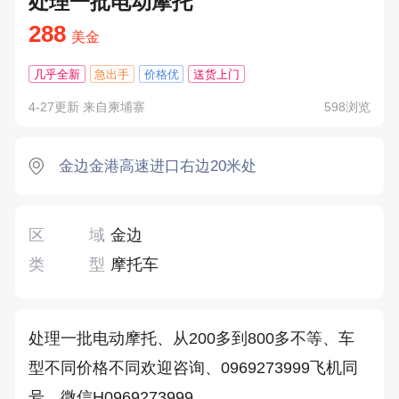
处理一批电动摩托
288
美金
几乎全新
急出手
价格优
送货上门
4-27更新 来自柬埔寨
598浏览
金边金港高速进口右边20米处
区域
金边
类型
摩托车
处理一批电动摩托、从200多到800多不等、车
型不同价格不同欢迎咨询、0969273999飞机同
号、微信H0969273999