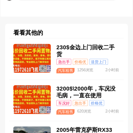
看看其他的
230$金边上门回收二手
货
急出手
价格优
送货上门
1256浏览
2小时前
汽车租售
3200$\2000年，车况没
毛病，一直在使用
车况好
急出手
价格优
620浏览
2小时前
汽车租售
2005年雷克萨斯RX33