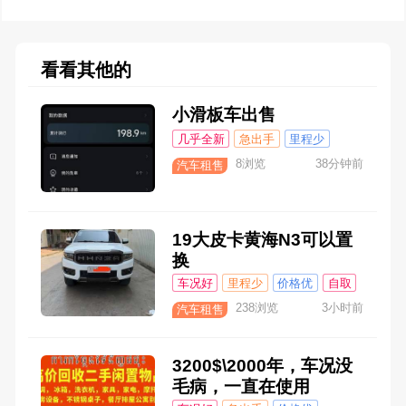
看看其他的
小滑板车出售
几乎全新
急出手
里程少
价格优
8浏览
38分钟前
汽车租售
19大皮卡黄海N3可以置
换
车况好
里程少
价格优
自取
238浏览
3小时前
汽车租售
3200$\2000年，车况没
毛病，一直在使用