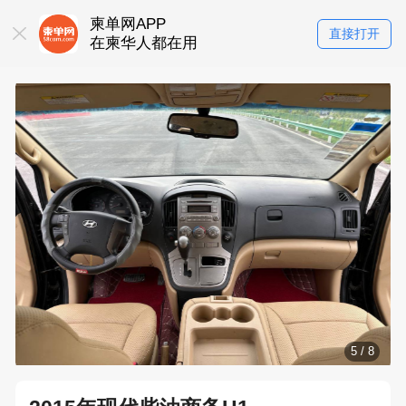
柬单网APP
直接打开
在柬华人都在用
5
/
8