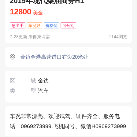
2015年现代柴油商务H1
12800
美金
急出手
车况好
价格优
可分期
7-28更新 来自柬埔寨
1144浏览
金边金港高速进口右边20米处
区域
金边
类型
汽车
车况非常漂亮、欢迎试驾、证件齐全、服务电
话：0969273999.飞机同号、微信H0969273999