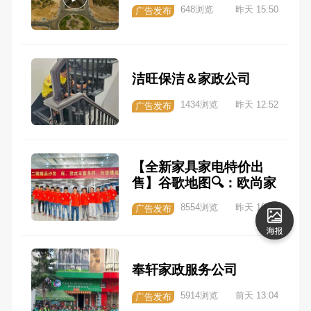
648浏览
昨天 15:50
广告发布
洁旺保洁＆家政公司
1434浏览
昨天 12:52
广告发布
【全新家具家电特价出
售】谷歌地图🔍：欧尚家
具（全柬境内送货上门）
8554浏览
昨天 10:24
广告发布
奉轩家政服务公司
5914浏览
前天 13:04
广告发布