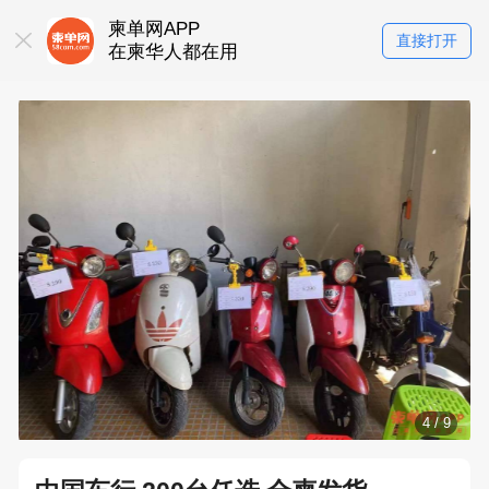
柬单网APP
直接打开
在柬华人都在用
4
/
9