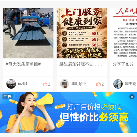
#每天发条柬单圈#
腰酸肩颈背腿不适，可以上门做康复理疗！ 扭伤、脱臼、错位，可以上门做正骨！ 放松、疏通调理，可以上门做足疗、精油和指压按摩！ 采耳、修脚都可以上门服务啦！ 十年以上专职、专业技师！ 服务开始计时，结束下钟！ 明明白白消费，技术质量等同店内！ 地址：钻石岛凯旋门广场 预约热线：0883566234（飞机同号）#每天发条柬单圈# #发点什么吧，万一火了呢~# #晒一晒你身边的烟火气#
分享了图片
mzljd
李时珍中医理疗
霸王硬
2
2