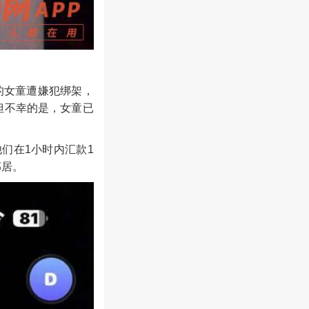
的女童遭嫌犯绑架，
但不幸的是，女童已
们在1小时内汇款1
邻居。