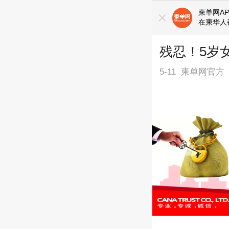
柬单网AP
在柬华人
残忍！5岁
5-11
柬单网官方