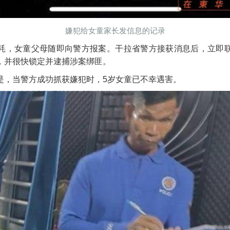
嫌犯给女童家长发信息的记录
耗，女童父母随即向警方报案。干拉省警方接获消息后，立即
，并很快锁定并逮捕涉案绑匪。
是，当警方成功抓获嫌犯时，5岁女童已不幸遇害。