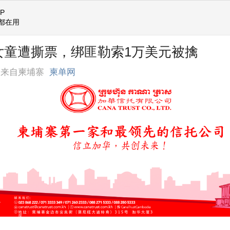
P
都在用
女童遭撕票，绑匪勒索1万美元被擒
来自柬埔寨
柬单网