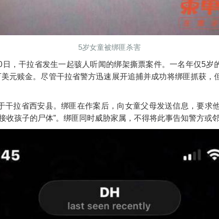
5岁女童被绑匪杀害
10日，干拉省发生一起骇人听闻的绑架撕票案件。一名年仅5岁
万美元赎金。尽管干拉省警方迅速展开追捕并成功将绑匪抓获，
于干拉省西安县。绑匪在作案后，向女童父母发送信息，要求他
备接收孩子的尸体”。绑匪同时威胁家属，不得将此事告知警方或