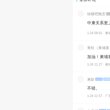
快睡吧晚安
LV
中柬关系更
1-24 09:01 · 
青松（柬埔寨
加油！柬埔
1-24 11:27 · 
柬影
LV14
柬埔
不错。
1-24 11:57 · 广