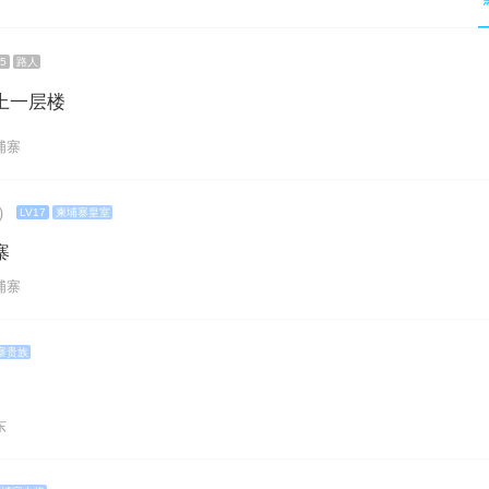
5
路人
上一层楼
柬埔寨
）
LV17
柬埔寨皇室
寨
柬埔寨
寨贵族
东