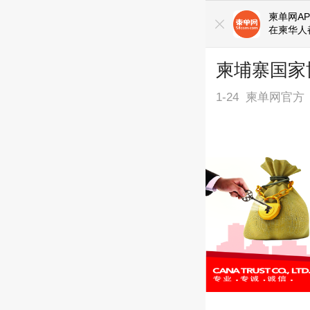
柬单网AP
在柬华人
柬埔寨国家
1-24
柬单网官方