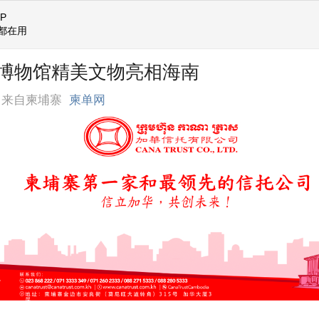
P
都在用
博物馆精美文物亮相海南
来自柬埔寨
柬单网