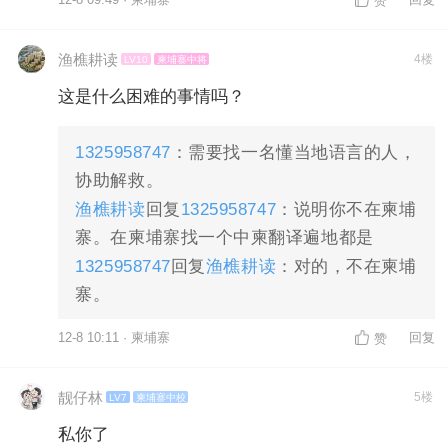
赞
渔樵耕读
4楼
LV10
柬埔寨中将
这是什么困难的事情吗？
1325958747
：需要找一名懂当地语言的人，
协助解救。
渔樵耕读
回复
1325958747
：说明你不在柬埔
寨。在柬埔寨找一个中柬翻译遍地都是
1325958747
回复
渔樵耕读
：对的，不在柬埔
寨。
12-8 10:11 · 柬埔寨
回复
赞
靓仔林
5楼
LV7
柬埔寨中校
私你了