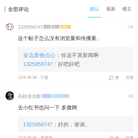
默认
最新
楼主
全部评论
1325958747
2楼
LV2
路人
楼主
这个帖子怎么没有浏览量和传播量。
金边废物点心
：你这不算新闻啊
1325958747
：好吧好吧
12-8 09:34 · 宁夏
回复
赞
高棉渣渣辉
3楼
LV12
柬埔寨参谋
去小红书也问一下 多撒网
1325958747
：好的，谢谢。
12-8 09:49 · 柬埔寨
回复