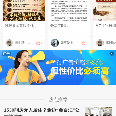
腰酸肩颈背腿不适，可以上门做康复理疗！ 扭伤、脱臼、错位，可以上门做正骨！ 放松、疏通调理，可以上门做足疗、精油和指压按摩！ 采耳、修脚都可以上门服务啦！ 十年以上专职、专业技师！ 服务开始计时，结束下钟！ 明明白白消费，技术质量等同店内！ 地址：钻石岛凯旋门广场 预约热线：0883566234（飞机同号）#每天发条柬单圈# #发点什么吧，万一火了呢~# #晒一晒你身边的烟火气#
分享了图片
李时珍中医理疗
霸王硬上
2
1
热点推荐
1530间房无人居住？金边“金百汇”公