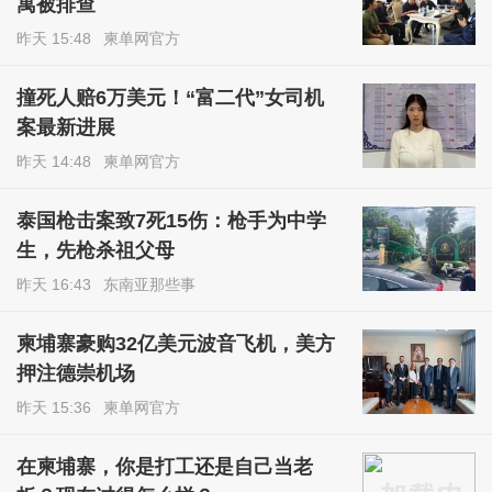
寓被排查
昨天 15:48
柬单网官方
撞死人赔6万美元！“富二代”女司机
案最新进展
昨天 14:48
柬单网官方
泰国枪击案致7死15伤：枪手为中学
生，先枪杀祖父母
昨天 16:43
东南亚那些事
柬埔寨豪购32亿美元波音飞机，美方
押注德崇机场
昨天 15:36
柬单网官方
在柬埔寨，你是打工还是自己当老