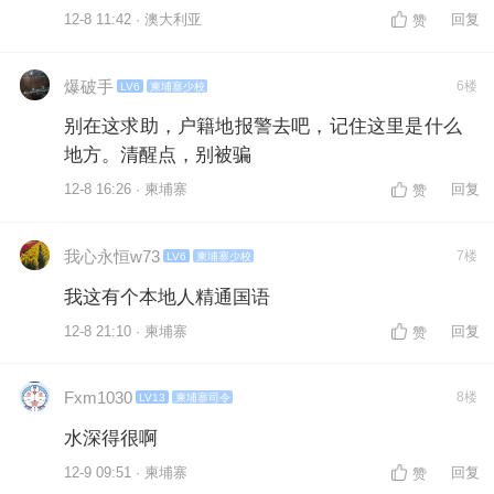
12-8 11:42 · 澳大利亚
回复
赞
爆破手
6楼
LV6
柬埔寨少校
别在这求助，户籍地报警去吧，记住这里是什么
地方。清醒点，别被骗
12-8 16:26 · 柬埔寨
回复
赞
我心永恒w73
7楼
LV6
柬埔寨少校
我这有个本地人精通国语
12-8 21:10 · 柬埔寨
回复
赞
Fxm1030
8楼
LV13
柬埔寨司令
水深得很啊
12-9 09:51 · 柬埔寨
回复
赞