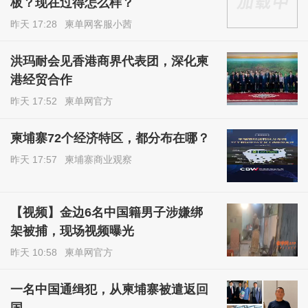
板？现在过得怎么样？
昨天 17:28
柬单网客服小茜
洪玛耐会见香港商界代表团，深化柬
港经贸合作
昨天 17:52
柬单网官方
柬埔寨72个经济特区，都分布在哪？
昨天 17:57
柬埔寨商业观察
【视频】金边6名中国籍男子涉嫌绑
架被捕，现场视频曝光
昨天 10:58
柬单网官方
一名中国通缉犯，从柬埔寨被遣返回
国