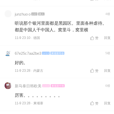
junzhuo o
4楼
LV2
路人
听说那个银河里面都是黑园区。里面各种虐待。
都是中国人干中国人。窝里斗，窝里横
11-9 23:10 · 德国
回复
赞
67e25c7aa2be3
5楼
LV13
柬埔寨司令
好的。
11-9 23:28 · 内蒙古
回复
赞
新马泰日韩欧美
6楼
LV10
柬埔寨中将
厉害。。。。。。。。。
11-9 23:28 · 柬埔寨
回复
赞