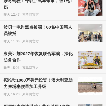
涉毒驾驶！“网红”驾车肇事，致1死1
伤
昨天 12:47
柬单网官方
波贝一电诈窝点被端！60名中国籍人
员被捕
昨天 11:06
柬单网官方
柬美计划2027年恢复联合军演，深化
防务合作
昨天 15:21
柬单网官方
拟推动1000万美元投资！澳大利亚助
力柬埔寨腰果加工升级
昨天 16:28
柬单网官方