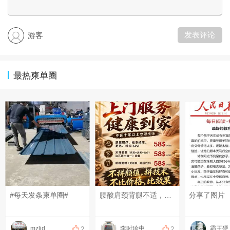
发表评论
游客
最热柬单圈
#每天发条柬单圈#
腰酸肩颈背腿不适，可以上门做康复理疗！ 扭伤、脱臼、错位，可以上门做正骨！ 放松、疏通调理，可以上门做足疗、精油和指压按摩！ 采耳、修脚都可以上门服务啦！ 十年以上专职、专业技师！ 服务开始计时，结束下钟！ 明明白白消费，技术质量等同店内！ 地址：钻石岛凯旋门广场 预约热线：0883566234（飞机同号）#每天发条柬单圈# #发点什么吧，万一火了呢~# #晒一晒你身边的烟火气#
分享了图片
mzljd
李时珍中医理疗
霸王硬
2
2