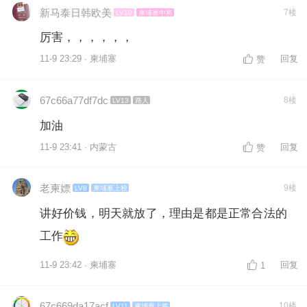
新马泰日韩欧美
7楼
LV10
柬埔寨中将
厉害，，，，，，
11-9 23:29 · 柬埔寨
回复
赞
67c66a77df7dc
8楼
LV13
路人
加油
11-9 23:41 · 内蒙古
回复
赞
老柬嫖
9楼
LV8
柬埔寨上校
讲好价钱，明天就放了，理由是都是正常合法的
工作
11-9 23:42 · 柬埔寨
回复
1
67c669da17acf
10楼
LV11
柬埔寨上将