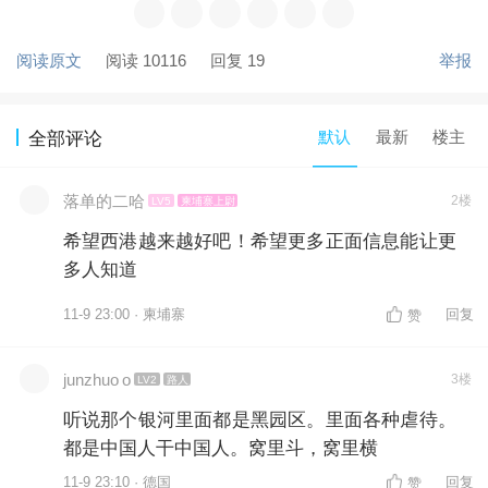
阅读原文
阅读 10116
回复 19
举报
默认
最新
楼主
全部评论
落单的二哈
2楼
LV5
柬埔寨上尉
希望西港越来越好吧！希望更多正面信息能让更
多人知道
11-9 23:00 · 柬埔寨
回复
赞
junzhuo o
3楼
LV2
路人
听说那个银河里面都是黑园区。里面各种虐待。
都是中国人干中国人。窝里斗，窝里横
11-9 23:10 · 德国
回复
赞