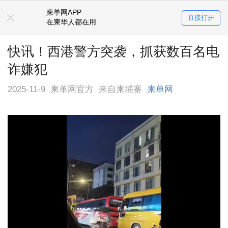
柬单网APP
直接打开
在柬华人都在用
快讯！西港警方突袭，抓获数百名电
诈嫌犯
2025-11-9
柬单网官方
来自柬埔寨
柬单网