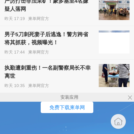
严厉打击非法采矿！蒙多基里4名嫌
疑人落网
昨天 17:19
柬单网官方
男子5刀刺死妻子后逃逸！警方跨省
将其抓获，视频曝光！
昨天 17:44
柬单网官方
执勤遭刺重伤！一名副警察局长不幸
离世
昨天 10:35
柬单网官方
安装应用
免费下载柬单网