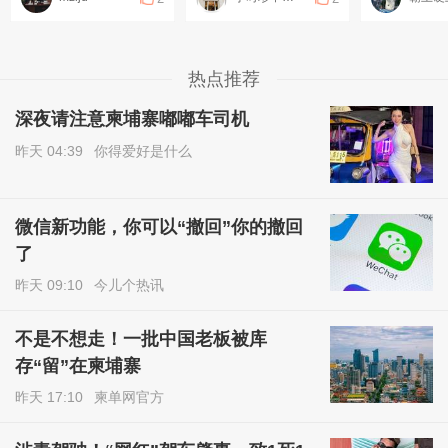
热点推荐
深夜请注意柬埔寨嘟嘟车司机
昨天 04:39
你得爱好是什么
微信新功能，你可以“撤回”你的撤回
了
昨天 09:10
今儿个热讯
不是不想走！一批中国老板被库
存“留”在柬埔寨
昨天 17:10
柬单网官方