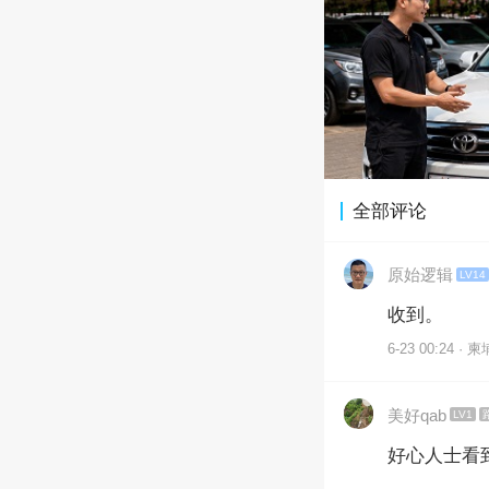
全部评论
原始逻辑
LV14
收到。
6-23 00:24 · 
美好qab
LV1
好心人士看