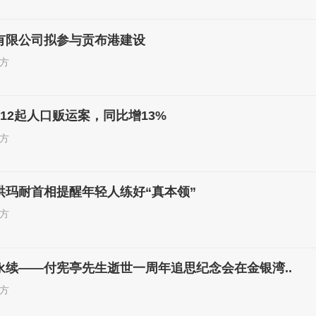
有限公司拟参与贡布港建设
方
12起人口贩运案，同比增13%
方
洪玛耐首相提醒年轻人练好“真本领”
方
永续——付宪亭先生逝世一周年追思纪念会在金银湾..
方