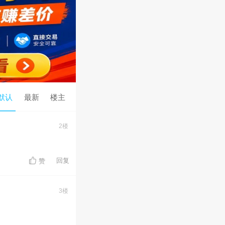
默认
最新
楼主
2楼
回复
赞
3楼