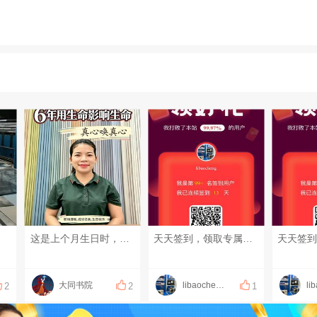
这是上个月生日时，店里同事自发拍祝贺视频，我被感动哭了。过去6年真心唤真心，迎来了彼此生命的升腾。#红尘修行 #开悟觉醒 #中国文化
天天签到，领取专属福利
大同书院
libaocheng
2
2
1