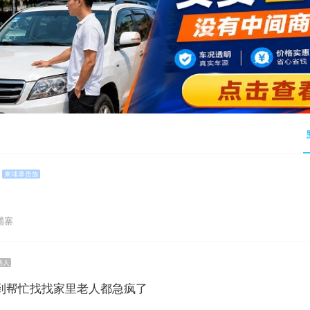
柬埔寨贵族
柬埔寨
路人
到帮忙找找家里老人都急疯了