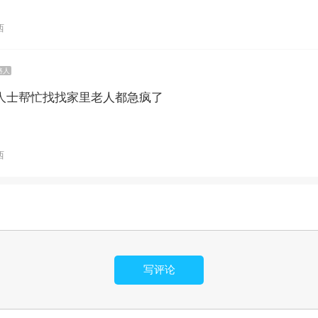
西
路人
人士帮忙找找家里老人都急疯了
西
写评论