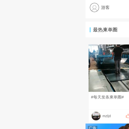
游客
最热柬单圈
#每天发条柬单圈#
mzljd