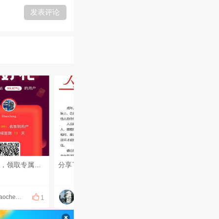
发表评论
天天签到，领取专属福利
分享了图片
腰酸肩颈背腿不适，可以上门做康复理疗！ 扭伤、脱臼、错位，可以上门做正骨！ 放松、疏通调理，可以上门做足疗、精油和指压按摩！ 采耳、修脚都可以上门服务啦！ 十年以上专职、专业技师！ 服务开始计时，结束下钟！ 明明白白消费，技术质量等同店内！ 地址：钻石岛凯旋门广场 预约热线：0883566234（飞机同号）
libaocheng
霸王硬上
李时珍中医理疗
1
1
1