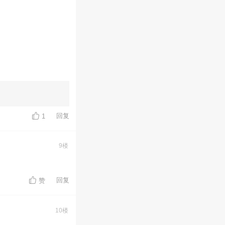
回复
1
9楼
回复
赞
10楼