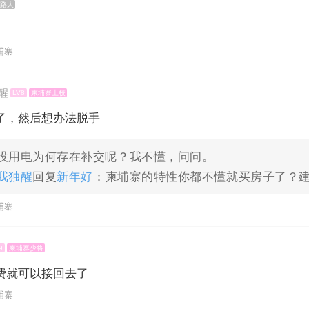
路人
柬埔寨
醒
LV8
柬埔寨上校
了，然后想办法脱手
没用电为何存在补交呢？我不懂，问问。
我独醒
回复
新年好
：柬埔寨的特性你都不懂就买房子了？
柬埔寨
9
柬埔寨少将
费就可以接回去了
柬埔寨