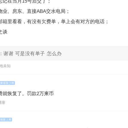
忘记在当月15号后交了；
物业、房东、直接ABA交水电局；
邮箱里看看，有没有欠费单，单上会有对方的电话；
之谈
：谢谢 可是没有单子 怎么办
归属地未知
柬埔寨少将
费就恢复了。罚款2万柬币
柬埔寨
埔寨上将