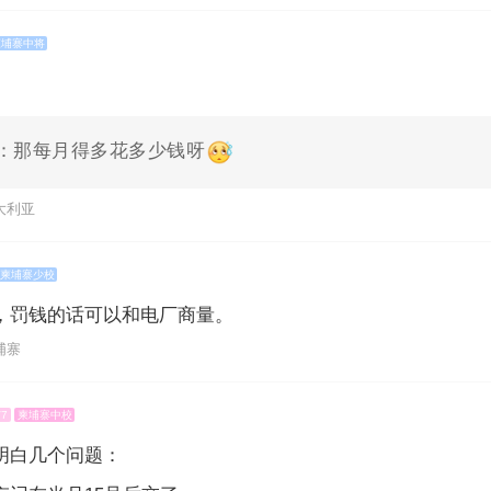
柬埔寨中将
：那每月得多花多少钱呀
 澳大利亚
柬埔寨少校
，罚钱的话可以和电厂商量。
柬埔寨
V7
柬埔寨中校
明白几个问题：