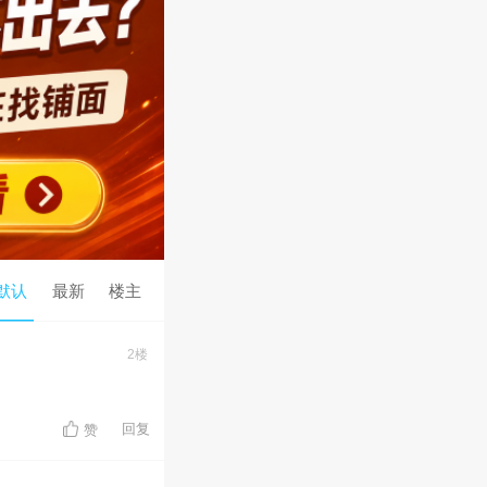
默认
最新
楼主
2楼
回复
赞