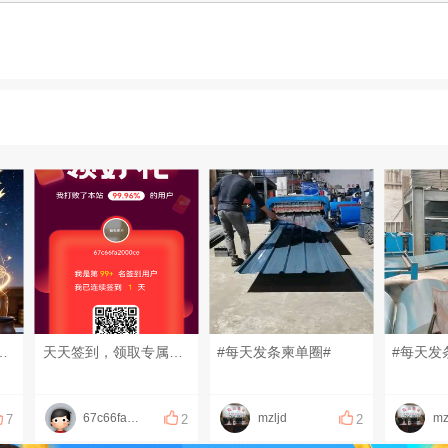
考验，一旦通关，便自动可开启应该匹配给你的智慧#红尘修行 #文化传承 #开悟觉醒
天天签到，领取专属福利
#每天发条柬单圈#
#每天发
67c66fa2000ce
mzljd
mz
7
2
2