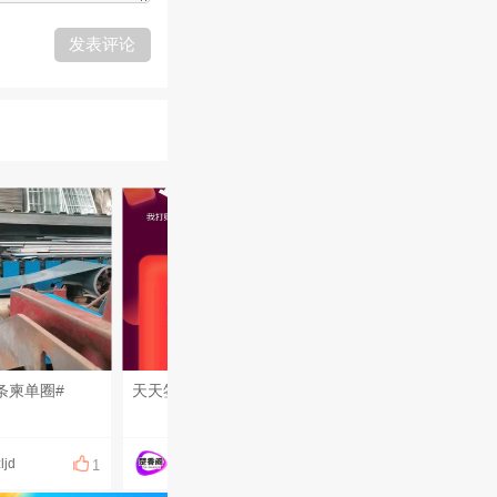
发表评论
条柬单圈#
天天签到，领取专属福利
分享了图片
ljd
楚香阁098661188
霸王硬上
1
1
1