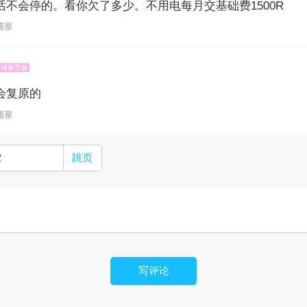
话不会停的。看你欠了多少。不用电每月交基础费1500R
柬埔寨
柬埔寨贵族
会复原的
柬埔寨
跳页
写评论