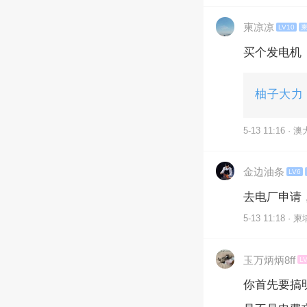
柬凉凉
LV10
买个发电机
柚子大力
5-13 11:16 ·
金边油条
LV6
去电厂申请
5-13 11:18 · 
玉万炳炳8ff
L
你首先要搞