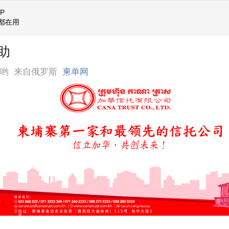
P
都在用
助
天哟
来自俄罗斯
柬单网