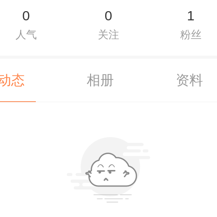
0
0
1
人气
关注
粉丝
动态
相册
资料