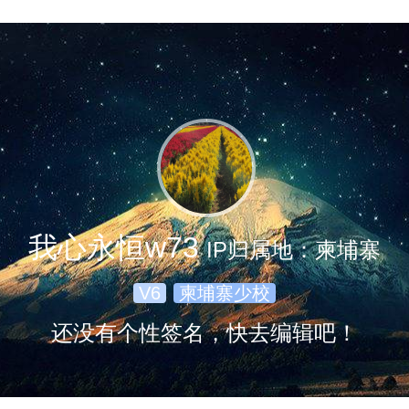
我心永恒w73
IP归属地：柬埔寨
V6
柬埔寨少校
还没有个性签名，快去编辑吧！