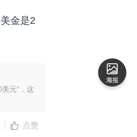
美金是2
0美元”，这
点赞