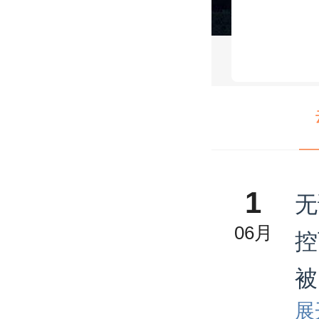
1
无
06月
控
被
展