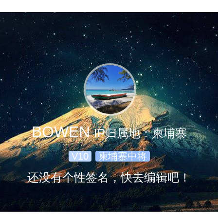
BOWEN
IP归属地：柬埔寨
V10
柬埔寨中将
还没有个性签名，快去编辑吧！