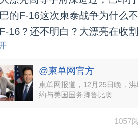
巴的F-16这次柬泰战争为什么
F-16？还不明白？大漂亮在收
开
，关税之战也看不明白？没有好
国无外交这最基本的道理
@柬单网官方
柬单网报道，12月25日晚，
约与美国国务卿鲁比奥
1057