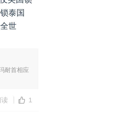
不锁泰国
割全世
处谁帮？
洪玛耐首相应
阅读
1