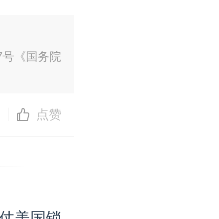
7号《国务院
点赞
仗美国锁